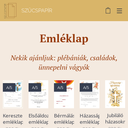
SZŰCSPAPÍR
Emléklap
Nekik ajánljuk: plébániák, családok,
ünnepelni vágyók
A/5
A/5
A/5
A/5
Jubiláló
Keresztelési
Elsőáldozási
Bérmálási
Házasságkötési
házasokn
emléklap
emléklap
emléklap
emléklap