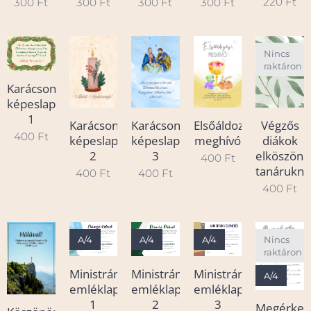
220
Ft
300
Ft
300
Ft
300
Ft
300
Ft
Nincs
raktáron
Karácsonyi
képeslap
1
Karácsonyi
Karácsonyi
Elsőáldozási
Végzős
400
Ft
képeslap
képeslap
meghívó
diákok
2
3
elköszönő
400
Ft
tanárukna
400
Ft
400
Ft
400
Ft
A/4
A/4
A/4
Nincs
raktáron
Ministráns
Ministráns
Ministráns
A/4
emléklap
emléklap
emléklap
1
2
3
Megérke