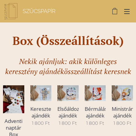
SZŰCSPAPÍR
Box (
Összeállítások)
Nekik ajánljuk: akik különleges
keresztény ajándékösszeállítást keresnek
Keresztelési
Elsőáldozási
Bérmálási
Ministrán
ajándék
ajándék
ajándék
ajándék
Adventi
1 800
Ft
1 800
Ft
1 800
Ft
1 800
Ft
naptár
Box