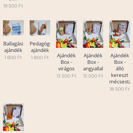
19 500
Ft
Ballagási
Pedagógusnapra
ajándék
ajándék
Ajándék
Ajándék
Ajándék
1 800
Ft
1 800
Ft
Box -
Box -
Box -
angyallal
álló
virágos
kereszt
15 500
Ft
13 500
Ft
mécsestar
18 500
Ft