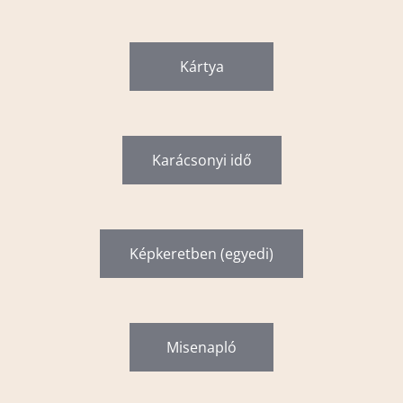
Kártya
Karácsonyi idő
Képkeretben (egyedi)
Misenapló