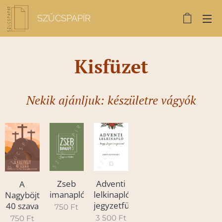
SZŰCSPAPÍR
Kisfüzet
Nekik ajánljuk: készületre vágyók
Zseb
Adventi
A
imanapló
lelkinapló
Nagyböjt
jegyzetfüzet
40 szava
750
Ft
3 500
Ft
750
Ft