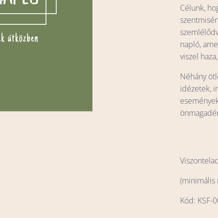
Célunk, ho
szentmisén
szemlélődv
napló, ame
viszel haza
Néhány ötle
idézetek, i
eseményeke
önmagadért
Viszontela
(minimális
Kód: KSF-