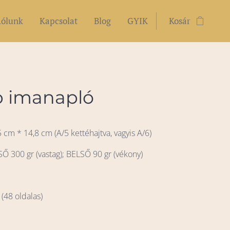
ólunk
Kapcsolat
Blog
GYIK
Kosár
b imanapló
 cm * 14,8 cm (A/5 kettéhajtva, vagyis A/6)
SŐ 300 gr (vastag); BELSŐ 90 gr (vékony)
 (48 oldalas)