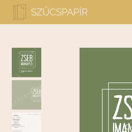
SZŰCSPAPÍR