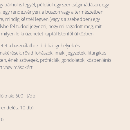
gy bárhol is legyél, például egy szentségimádáson, egy
, egy rendezvényen, a buszon vagy a természetben
e, mindig kéznél legyen (vagyis a zsebedben) egy
lybe fel tudod jegyezni, hogy mi ragadott meg, mit
, milyen lelki üzenetet kaptál Istentől útközben.
tet a használathoz: bibliai igehelyek és
makérések, rövid fohászok, imák, jegyzetek, liturgikus
n, ének szövegek, próféciák, gondolatok, közbenjárás
 vagy másokért.
dóknak: 600 Ft/db
 rendelés: 10 db)
002