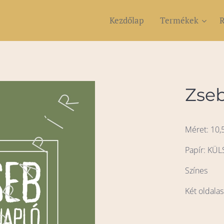
Kezdőlap
Termékek
R
Zse
Méret: 10,5
Papír: KÜL
Színes
Két oldalas