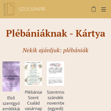
SZŰCSPAPÍR
Plébániáknak -
Kártya
Nekik ajánljuk: plébániák
Plébániai
Szentmise
Szent
szándék
Első
Család
novemberben
szentgyónási
vasárnapi
(egyedi)
emlékkártya