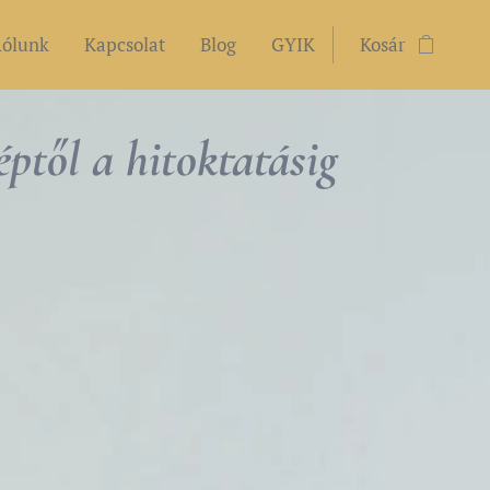
ólunk
Kapcsolat
Blog
GYIK
Kosár
képtől a hitoktatásig