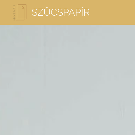
SZŰCSPAPÍR