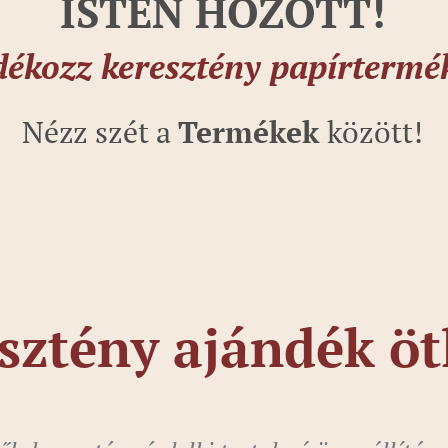
ISTEN HOZOTT!
ékozz keresztény papírtermé
Nézz szét a
Termékek
között!
sztény ajándék öt