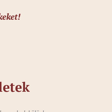
keket!
letek