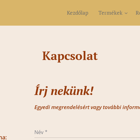
Kezdőlap
Termékek
R
Kapcsolat
Írj nekünk!
Egyedi megrendelésért vagy további inform
Név
ma: