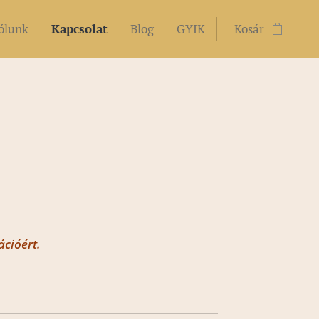
ólunk
Kapcsolat
Blog
GYIK
Kosár
ációért.