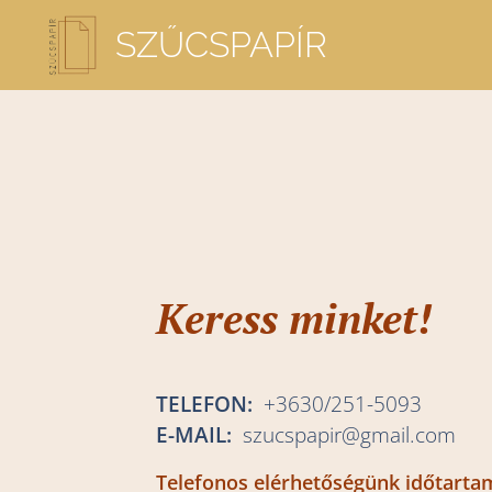
SZŰCSPAPÍR
K
eress minket!
TELEFON:
+3630/251-5093
E-MAIL:
szucspapir@gmail.com
Telefonos elérhetőségünk időtarta