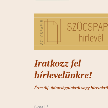
Iratkozz fel
hírlevelünkre!
Értesülj újdonságainkról vagy híreinkrő
E-mail