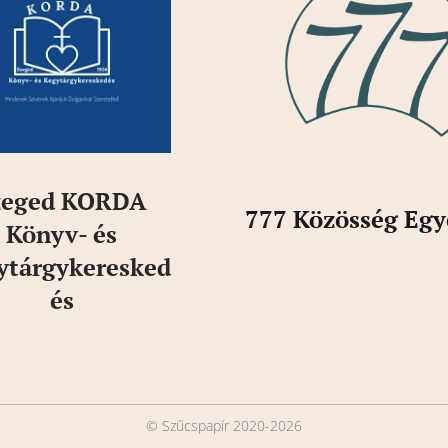
zeged KORDA
777 Közösség
Egy
Könyv- és
ytárgykeresked
és
© Szűcspapír 2020-2026