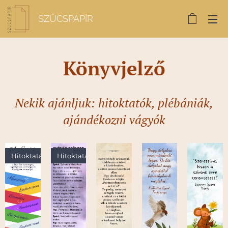
SZŰCSPAPÍR
Könyvjelző
Nekik ajánljuk: hitoktatók, plébániák,
ajándékozni vágyók
Hitoktatás
Hitoktatás