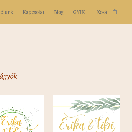
ólunk
Kapcsolat
Blog
GYIK
Kosár
vágyók