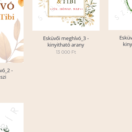
Esküv
Esküvői meghívó_3 -
kin
kinyitható arany
13 000
Ft
vó_2 -
szi