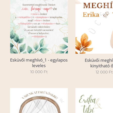
Esküvői meghívó_1 - egylapos
Esküvői meghí
leveles
kinyitható ő
10 000
Ft
12 000
Ft