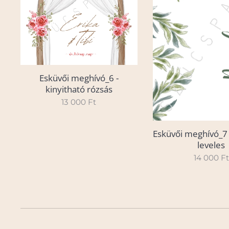
Esküvői meghívó_6 -
kinyitható rózsás
13 000
Ft
Esküvői meghívó_7 
leveles
14 000
Ft