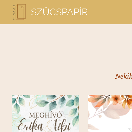
SZŰCSPAPÍR
Nekik