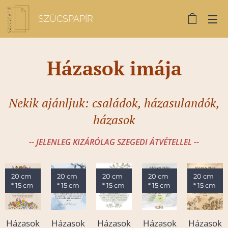
SZŰCSPAPÍR
Házasok imája
Nekik ajánljuk: családok, házasulandók,
házasok
-- JELENLEG KIZÁRÓLAG SZEGEDI ÁTVÉTELLEL --
20 cm
20 cm
20 cm
20 cm
20 cm
* 15 cm
* 15 cm
* 15 cm
* 15 cm
* 15 cm
Házasok
Házasok
Házasok
Házasok
Házasok