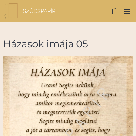
SZŰCSPAPÍR
Házasok imája 05