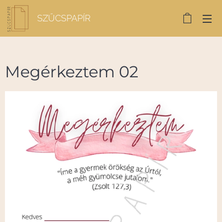
SZŰCSPAPÍR
Megérkeztem 02