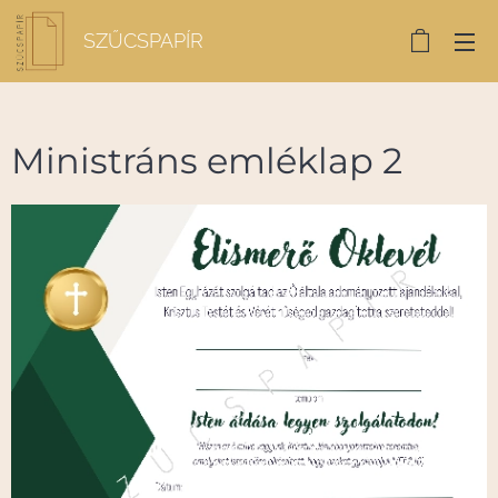
SZŰCSPAPÍR
Ministráns emléklap 2