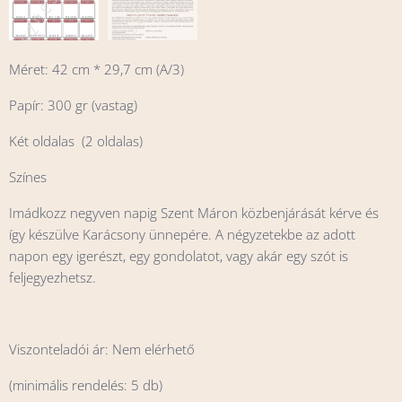
Méret: 42 cm * 29,7 cm (A/3)
Papír: 300 gr (vastag)
Két oldalas (2 oldalas)
Színes
Imádkozz negyven napig Szent Máron közbenjárását kérve és
így készülve Karácsony ünnepére. A négyzetekbe az adott
napon egy igerészt, egy gondolatot, vagy akár egy szót is
feljegyezhetsz.
Viszonteladói ár: Nem elérhető
(minimális rendelés: 5 db)