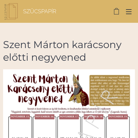
SZŰCSPAPÍR
Szent Márton karácsony
előtti negyvened