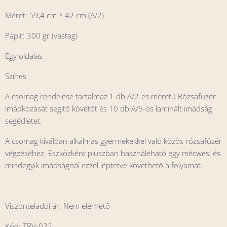
Méret: 59,4 cm * 42 cm (A/2)
Papír: 300 gr (vastag)
Egy oldalas
Színes
A csomag rendelése tartalmaz 1 db A/2-es méretű Rózsafüzér
imádkozását segítő követőt és 10 db A/5-ös laminált imádság
segédletet.
A csomag kiválóan alkalmas gyermekekkel való közös rózsafüzér
végzéséhez. Eszközként pluszban használéható egy mécwes, és
mindegyik imádságnál ezzel léptetve követhető a folyamat.
Viszonteladói ár: Nem elérhető
Kód: TRV-022