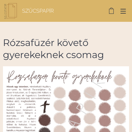
SZŰCSPAPÍR
Rózsafüzér követő
gyerekeknek csomag