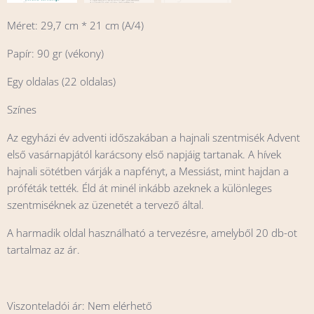
Méret: 29,7 cm * 21 cm (A/4)
Papír: 90 gr (vékony)
Egy oldalas (22 oldalas)
Színes
Az egyházi év adventi időszakában a hajnali szentmisék Advent
első vasárnapjától karácsony első napjáig tartanak. A hívek
hajnali sötétben várják a napfényt, a Messiást, mint hajdan a
próféták tették. Éld át minél inkább azeknek a különleges
szentmiséknek az üzenetét a tervező által.
A harmadik oldal használható a tervezésre, amelyből 20 db-ot
tartalmaz az ár.
Viszonteladói ár: Nem elérhető