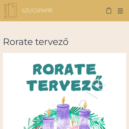
SZŰCSPAPÍR
Rorate tervező