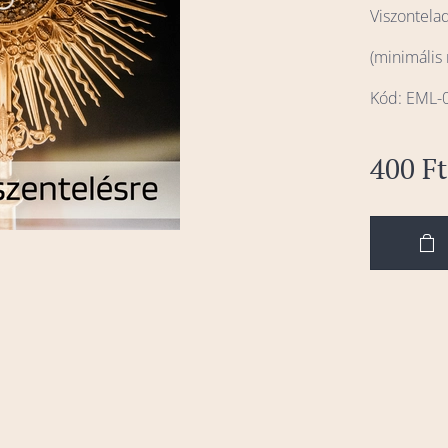
Viszontela
(minimális
Kód: EML-
400
Ft