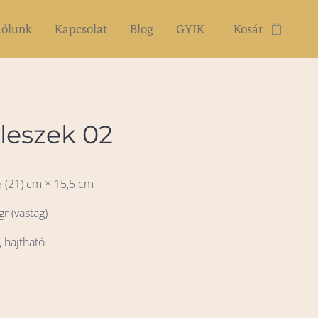
ólunk
Kapcsolat
Blog
GYIK
Kosár
leszek 02
5 (21) cm * 15,5 cm
gr (vastag)
, hajtható