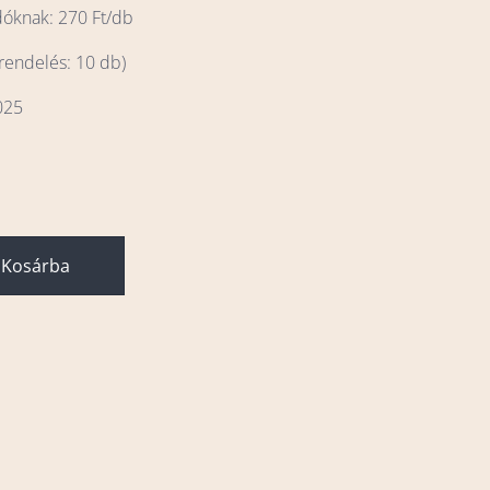
dóknak: 270 Ft/db
 rendelés: 10 db)
025
Kosárba