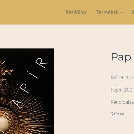
Kezdőlap
Termékek
R
Pap 
Méret: 10,
Papír: 300 
Két oldalas
Színes