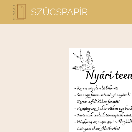
SZŰCSPAPÍR