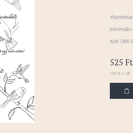
Viszontela
(minimális
Kód: DKK-
525
Ft
105 Ft / 1 db