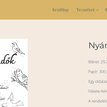
Kezdőlap
Termékek
R
Nyár
Méret: 29,
Papír: 300 
Egy oldala
Fekete-feh
A rendelés