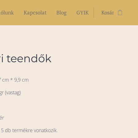
ólunk
Kapcsolat
Blog
GYIK
Kosár
i teendők
7 cm * 9,9 cm
gr (vastag)
s
ér
 5 db termékre vonatkozik.