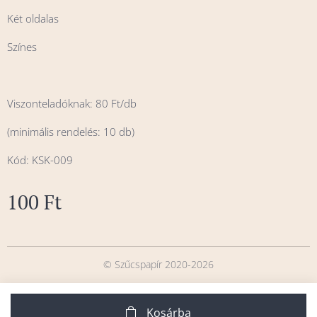
Két oldalas
Színes
Viszonteladóknak: 80 Ft/db
(minimális rendelés: 10 db)
Kód: KSK-009
100
Ft
© Szűcspapír 2020-2026
Kosárba