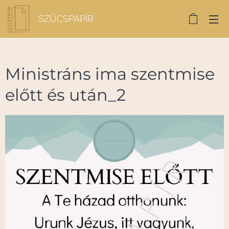
SZŰCSPAPÍR
Ministráns ima szentmise
előtt és után_2