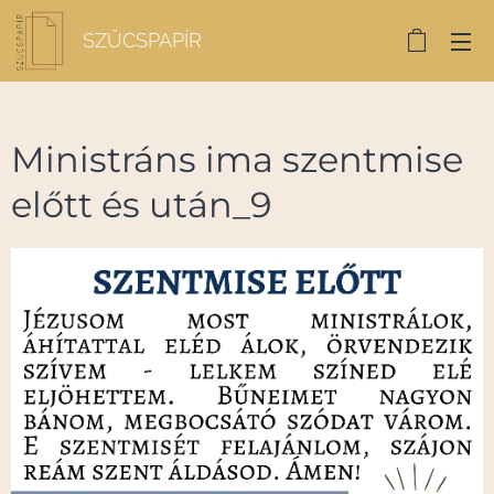
SZŰCSPAPÍR
Ministráns ima szentmise
előtt és után_9