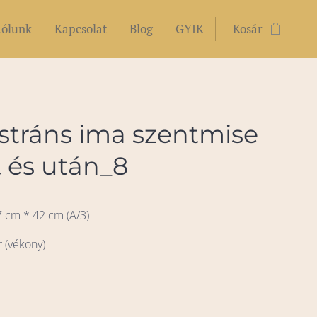
ólunk
Kapcsolat
Blog
GYIK
Kosár
stráns ima szentmise
t és után_8
7 cm * 42 cm (A/3)
r (vékony)
s