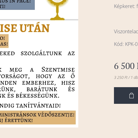
Képkeret: f
Viszontela
Kód: KPK-
6 500
3 250 Ft / 1 d