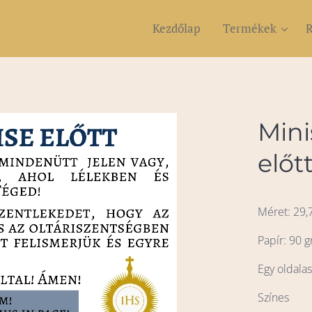
Kezdőlap
Termékek
R
Mini
előt
Méret: 29,
Papír: 90 g
Egy oldala
Színes