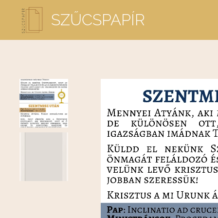
SZŰCSPAPÍR