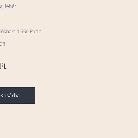
a, fehér
dóknak: 4.550 Ft/db
008
Ft
b
Kosárba