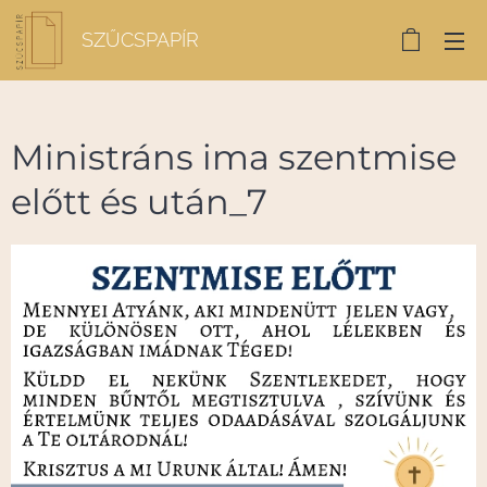
SZŰCSPAPÍR
Ministráns ima szentmise
előtt és után_7