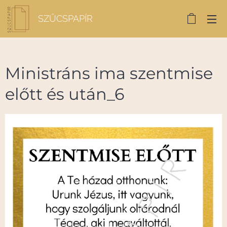
SZŰCSPAPÍR
Ministráns ima szentmise
előtt és után_6