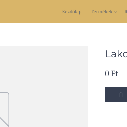
Kezdőlap
Termékek
R
Lako
0
Ft