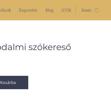
ólunk
Kapcsolat
Blog
GYIK
Kosár
dalmi szókereső
Kosárba