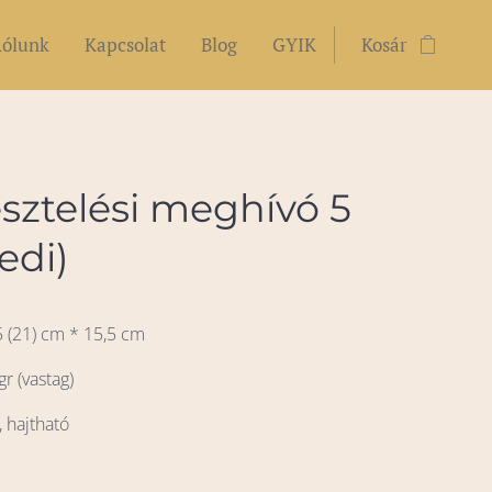
ólunk
Kapcsolat
Blog
GYIK
Kosár
sztelési meghívó 5
edi)
5 (21) cm * 15,5 cm
gr (vastag)
, hajtható