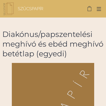
SZŰCSPAPÍR
Diakónus/papszentelési
meghívó és ebéd meghívó
betétlap (egyedi)