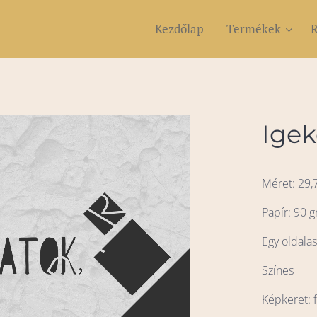
Kezdőlap
Termékek
R
Igek
Méret: 29,
Papír: 90 g
Egy oldala
Színes
Képkeret: f