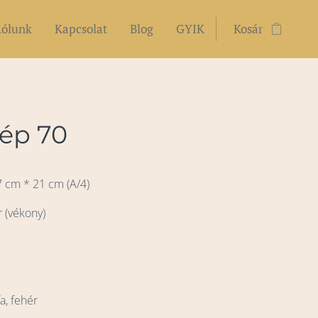
ólunk
Kapcsolat
Blog
GYIK
Kosár
ép 70
7 cm * 21 cm (A/4)
r (vékony)
s
a, fehér