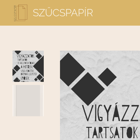
SZŰCSPAPÍR