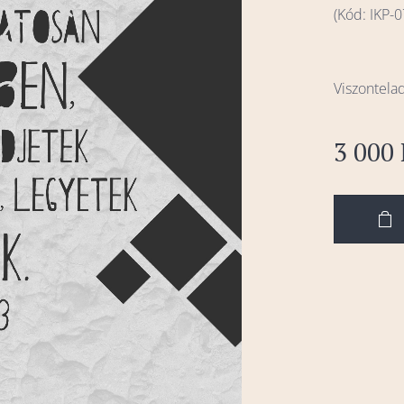
(Kód: IKP-0
Viszontelad
3 000