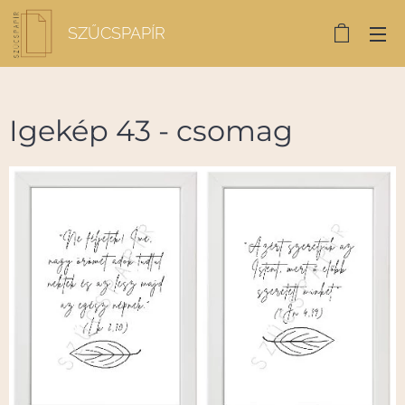
SZŰCSPAPÍR
Igekép 43 - csomag