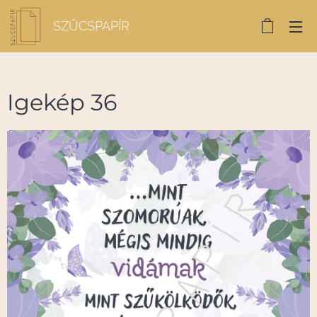
SZŰCSPAPÍR
Igekép 36