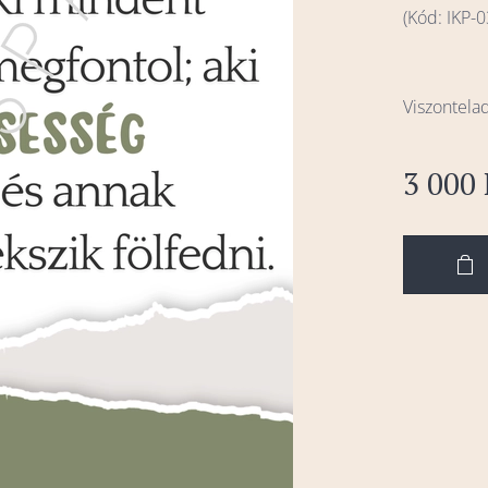
(Kód: IKP-0
Viszontela
3 000