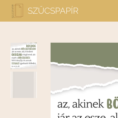
SZŰCSPAPÍR