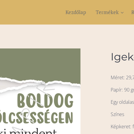
Kezdőlap
Termékek
R
Igek
Méret: 29,
Papír: 90 g
Egy oldala
Színes
Képkeret: f