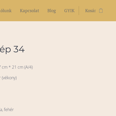
ólunk
Kapcsolat
Blog
GYIK
Kosár
ép 34
7 cm * 21 cm (A/4)
r (vékony)
s
a, fehér