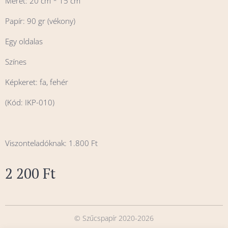
Méret: 20 cm * 15 cm
Papír: 90 gr (vékony)
Egy oldalas
Színes
Képkeret: fa, fehér
(Kód: IKP-010)
Viszonteladóknak: 1.800 Ft
2 200
Ft
© Szűcspapír 2020-2026