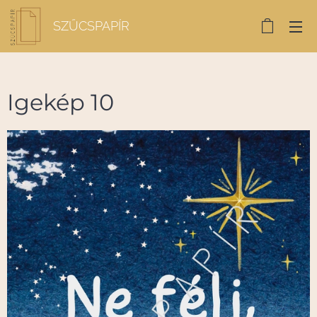
SZŰCSPAPÍR
Igekép 10