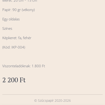
Méret: 20 cm * 15 cm
Papír: 90 gr (vékony)
Egy oldalas
Színes
Képkeret: fa, fehér
(Kód: IKP-004)
Viszonteladóknak: 1.800 Ft
2 200
Ft
© Szűcspapír 2020-2026