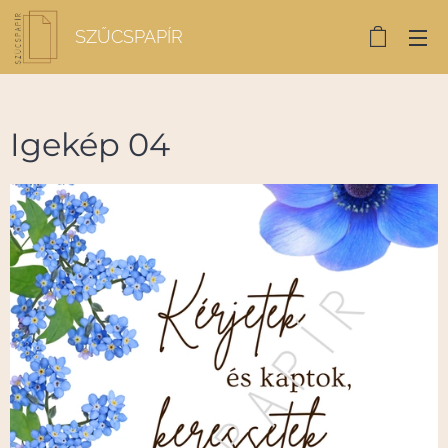
SZŰCSPAPÍR
Igekép 04