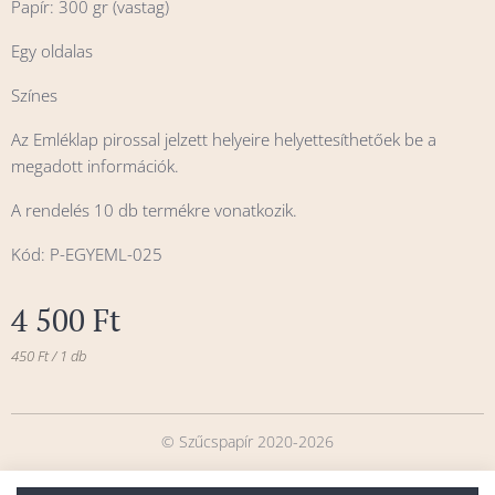
Papír: 300 gr (vastag)
Egy oldalas
Színes
Az Emléklap pirossal jelzett helyeire helyettesíthetőek be a
megadott információk.
A rendelés 10 db termékre vonatkozik.
Kód: P-EGYEML-025
4 500
Ft
450 Ft / 1 db
© Szűcspapír 2020-2026