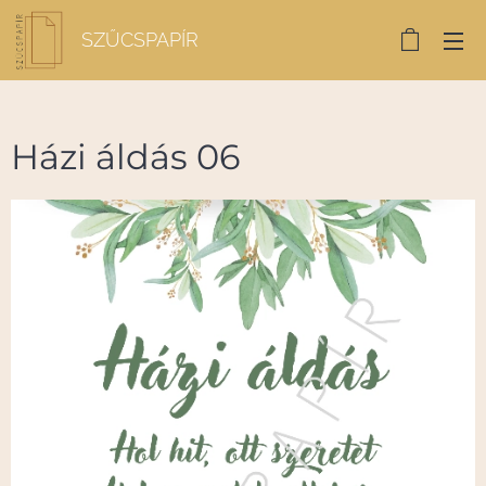
SZŰCSPAPÍR
Házi áldás 06