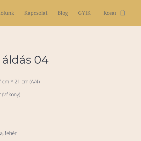
ólunk
Kapcsolat
Blog
GYIK
Kosár
 áldás 04
7 cm * 21 cm (A/4)
r (vékony)
s
fa, fehér