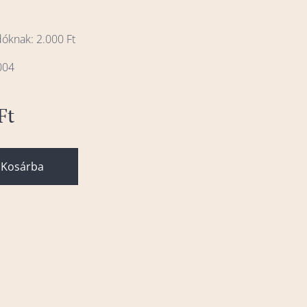
dóknak: 2.000 Ft
004
Ft
Kosárba