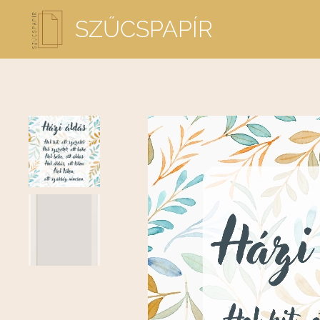
SZŰCSPAPÍR