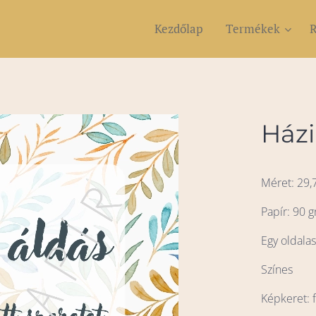
Kezdőlap
Termékek
R
Házi
Méret: 29,
Papír: 90 g
Egy oldala
Színes
Képkeret: 