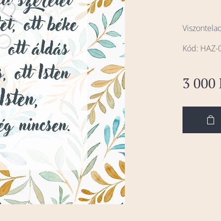
Viszontela
Kód: HAZ-
3 000