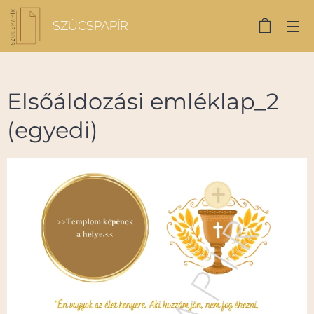
SZŰCSPAPÍR
Elsőáldozási emléklap_2
(egyedi)