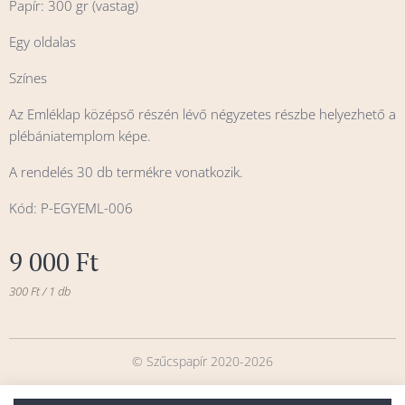
Papír: 300 gr (vastag)
Egy oldalas
Színes
Az Emléklap középső részén lévő négyzetes részbe helyezhető a
plébániatemplom képe.
A rendelés 30 db termékre vonatkozik.
Kód: P-EGYEML-006
9 000
Ft
300 Ft / 1 db
© Szűcspapír 2020-2026