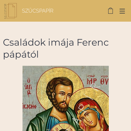
SZŰCSPAPÍR
Családok imája Ferenc
pápától