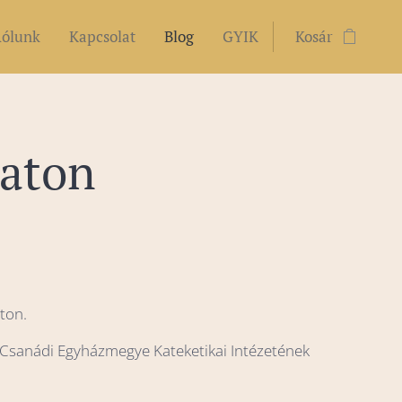
ólunk
Kapcsolat
Blog
GYIK
Kosár
laton
aton.
-Csanádi Egyházmegye Kateketikai Intézetének