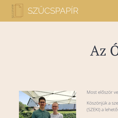
SZŰCSPAPÍR
Az Ó
Most először ve
Köszönjük a sz
(SZEKI) a lehető