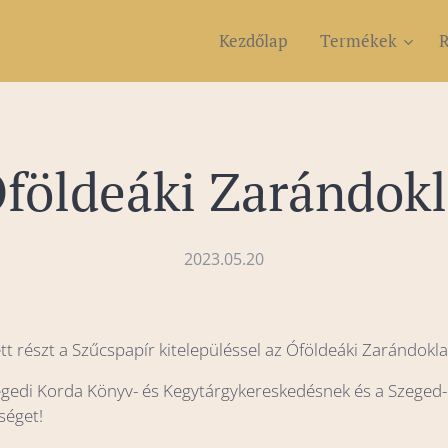
Kezdőlap
Termékek
R
földeáki Zarándok
2023.05.20
tt részt a Szűcspapír kitelepüléssel az Óföldeáki Zarándokl
egedi Korda Könyv- és Kegytárgykereskedésnek és a Szeged
séget!